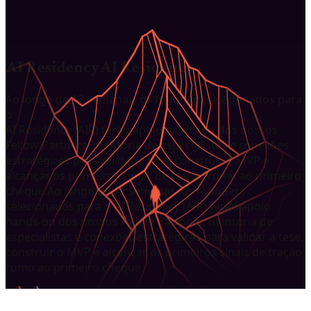
AI Residency
AI Residency
Ao longo de 12 semanas, os founders selecionados para
o
AI Residency (AIR)
terão apoio hands-on dos nossos
Fellow Partners, mentoria de especialistas e conexões
estratégicas para validar a tese, construir o MVP e
alcançar os primeiros sinais de tração rumo ao
primeiro
cheque
.
Ao longo de 12 semanas, os founders
selecionados para o
AI Residency (AIR)
terão apoio
hands-on dos nossos Fellow Partners,
mentoria de
especialistas e conexões estratégicas para validar a tese,
construir o MVP e alcançar os primeiros sinais de tração
rumo ao
primeiro cheque
.
Apply AIR