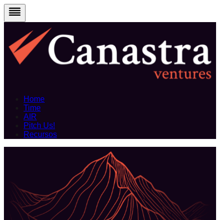
Home
Time
AIR
Pitch Us!
Recursos