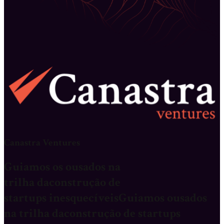
Canastra Ventures
Guiamos os
ousados
na
trilha da
construção de
startups inesquecíveis
Guiamos
ousados
na trilha da
construção de startups